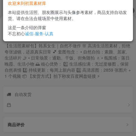
欢迎来到初晨素材库
1
/
10
本站提供生活照、朋友圈展示与头像参考素材，商品支持自动发
货。请在合法合规场景中使用素材。
28
.88
￥
这是一条介绍的弹窗
不忘初心
诚信-服务-认真
韩系女生生活感写真｜清新自然 2859张+1视频
【生活照素材包】韩系女生｜自然不做作 🌸 高清生活照素材，拒绝
夸张滤镜，还原真实日常 💕 套图包含： • 自然自拍：素颜、居家、
生活碎片 🤳 • 日常场景：通勤、干饭、街角随拍 🚶 • 氛围感：落日
晚霞、生活小物 🌅 核心优势： 1️⃣ 生活感拉满：无过度修图，保留
自然表情 2️⃣ 持续更新：每周上新内容 3️⃣ 高清原图：2859 张图片 +
1 个视频 📦 【发货方式】拍下秒发百度网盘链接 ⚡
自动发货
商品评价