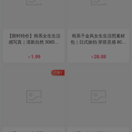
【限时特价】韩系女生生活
韩系千金风女生生活照素材
感写真｜清新自然 3065张
包｜日式旅拍·穿搭灵感 80张
+155视频
+9视频
1.99
28.88
￥
￥
已售1