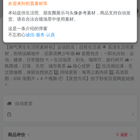
欢迎来到初晨素材库
1
/
10
本站提供生活照、朋友圈展示与头像参考素材，商品支持自动发
货。请在合法合规场景中使用素材。
28
.88
￥
已售2
这是一条介绍的弹窗
不忘初心
诚信-服务-认真
帅气男生生活照素材包｜运动阳光 636张+4视频
【帅气男生生活照素材包】运动阳光｜自然生活感 🌟 高清生活照素
材，拒绝油腻做作，还原清爽少年感 📸 套图包含： • 阳光自拍：运
动、健身、日常随拍 🏃 • 生活场景：街头、咖啡厅、旅行碎片 🌆 •
氛围感：日落、天空、城市夜景 🌅 核心优势： 1️⃣ 生活感拉满：无
过度修图，保留自然状态 2️⃣ 持续更新：每周上新内容 3️⃣ 高清原
图：636 张图片 + 4 个视频 📦 【发货方式】拍下秒发百度网盘链接
⚡
自动发货
商品评价
5
超赞
1