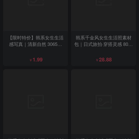
【限时特价】韩系女生生活
韩系千金风女生生活照素材
感写真｜清新自然 3065张
包｜日式旅拍·穿搭灵感 80张
+155视频
+9视频
1.99
28.88
￥
￥