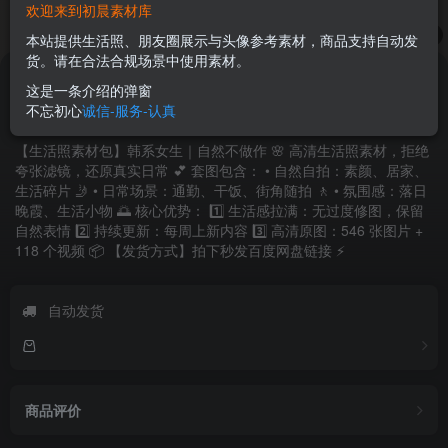
欢迎来到初晨素材库
1
/
10
本站提供生活照、朋友圈展示与头像参考素材，商品支持自动发
货。请在合法合规场景中使用素材。
28
.88
￥
这是一条介绍的弹窗
不忘初心
诚信-服务-认真
韩系女生生活感写真｜清新自然 546张+118视频
【生活照素材包】韩系女生｜自然不做作 🌸 高清生活照素材，拒绝
夸张滤镜，还原真实日常 💕 套图包含： • 自然自拍：素颜、居家、
生活碎片 🤳 • 日常场景：通勤、干饭、街角随拍 🚶 • 氛围感：落日
晚霞、生活小物 🌅 核心优势： 1️⃣ 生活感拉满：无过度修图，保留
自然表情 2️⃣ 持续更新：每周上新内容 3️⃣ 高清原图：546 张图片 +
118 个视频 📦 【发货方式】拍下秒发百度网盘链接 ⚡
自动发货
商品评价