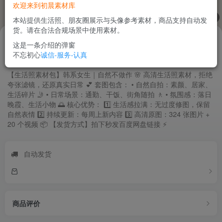
欢迎来到初晨素材库
1
/
10
本站提供生活照、朋友圈展示与头像参考素材，商品支持自动发
货。请在合法合规场景中使用素材。
28
.88
￥
这是一条介绍的弹窗
不忘初心
诚信-服务-认真
韩系女生生活感写真｜清新自然 324张+20视频
【生活照素材包】韩系女生｜自然不做作 🌸 高清生活照素材，拒绝
夸张滤镜，还原真实日常 💕 套图包含： • 自然自拍：素颜、居家、
生活碎片 🤳 • 日常场景：通勤、干饭、街角随拍 🚶 • 氛围感：落日
晚霞、生活小物 🌅 核心优势： 1️⃣ 生活感拉满：无过度修图，保留
自然表情 2️⃣ 持续更新：每周上新内容 3️⃣ 高清原图：324 张图片 +
20 个视频 📦 【发货方式】拍下秒发百度网盘链接 ⚡
自动发货
商品评价