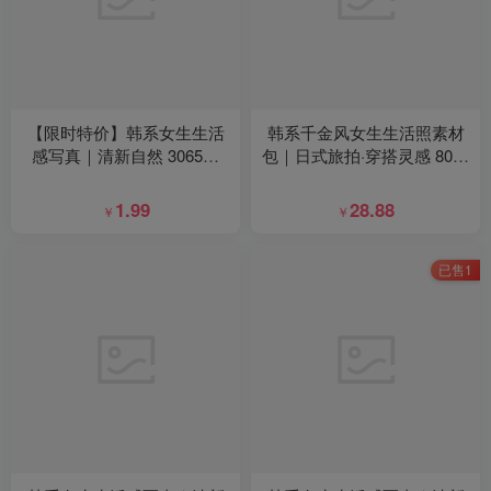
【限时特价】韩系女生生活
韩系千金风女生生活照素材
感写真｜清新自然 3065张
包｜日式旅拍·穿搭灵感 80张
+155视频
+9视频
1.99
28.88
￥
￥
已售1